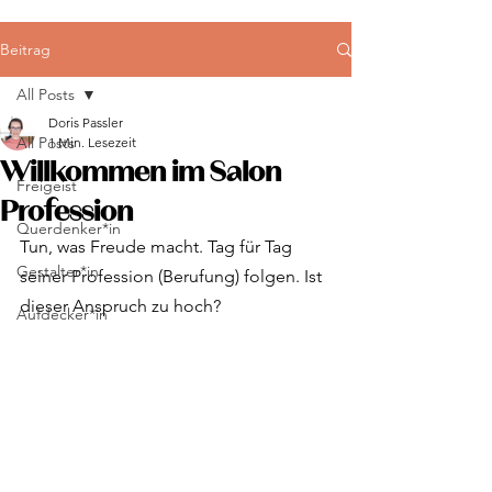
Beitrag
All Posts
Doris Passler
All Posts
1 Min. Lesezeit
Willkommen im Salon
Freigeist
Profession
Querdenker*in
Tun, was Freude macht. Tag für Tag 
Gestalter*in
seiner Profession (Berufung) folgen. Ist 
dieser Anspruch zu hoch? 
Aufdecker*in