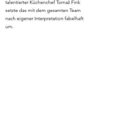
talentierter Küchenchef Tomaž Fink 
setzte das mit dem gesamten Team 
nach eigener Interpretation fabelhaft 
um. 
Auf eine Weise, die ich nie 
hätte vorgeben und die ich mir 
nie hätte vorstellen können. 
Das ist wunderbar.
Was wünscht ihr euch von 
eurem Team?
Wir wollen, dass jede und jeder 
das kleine Paradies mit seiner 