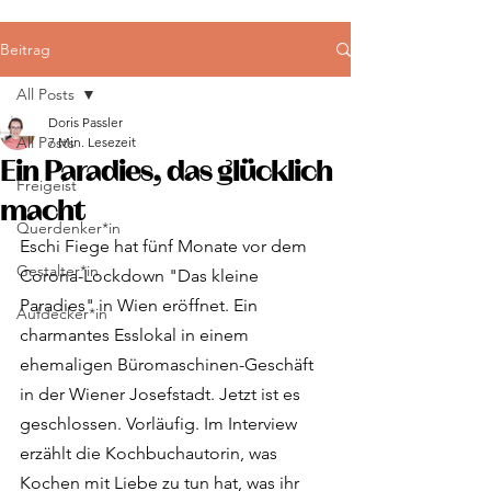
Beitrag
All Posts
Doris Passler
All Posts
7 Min. Lesezeit
Ein Paradies, das glücklich
Freigeist
macht
Querdenker*in
Eschi Fiege hat fünf Monate vor dem 
Gestalter*in
Corona-Lockdown "Das kleine 
Paradies" in Wien eröffnet. Ein 
Aufdecker*in
charmantes Esslokal in einem 
ehemaligen Büromaschinen-Geschäft 
in der Wiener Josefstadt. Jetzt ist es 
geschlossen. Vorläufig. Im Interview 
erzählt die Kochbuchautorin, was 
Kochen mit Liebe zu tun hat, was ihr 